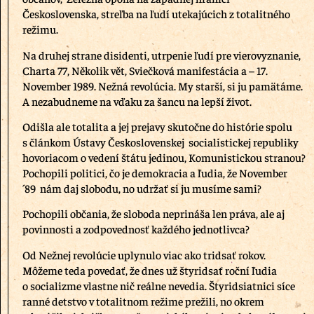
Československa, streľba na ľudí utekajúcich z totalitného
režimu.
Na druhej strane disidenti, utrpenie ľudí pre vierovyznanie,
Charta 77, Několik vět, Sviečková manifestácia a – 17.
November 1989. Nežná revolúcia. My starší, si ju pamätáme.
A nezabudneme na vďaku za šancu na lepší život.
Odišla ale totalita a jej prejavy skutočne do histórie spolu
s článkom Ústavy Československej socialistickej republiky
hovoriacom o vedení štátu jedinou, Komunistickou stranou?
Pochopili politici, čo je demokracia a ľudia, že November
´89 nám daj slobodu, no udržať si ju musíme sami?
Pochopili občania, že sloboda neprináša len práva, ale aj
povinnosti a zodpovednosť každého jednotlivca?
Od Nežnej revolúcie uplynulo viac ako tridsať rokov.
Môžeme teda povedať, že dnes už štyridsať roční ľudia
o socializme vlastne nič reálne nevedia. Štyridsiatnici síce
ranné detstvo v totalitnom režime prežili, no okrem