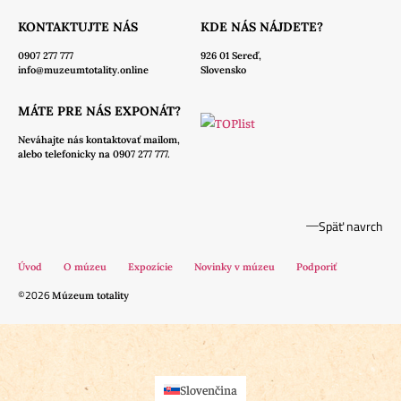
KONTAKTUJTE NÁS
KDE NÁS NÁJDETE?
0907 277 777
926 01 Sereď,
info@muzeumtotality.online
Slovensko
MÁTE PRE NÁS EXPONÁT?
Neváhajte nás
kontaktovať mailom,
alebo telefonicky na 0907 277 777.
Späť navrch
Úvod
O múzeu
Expozície
Novinky v múzeu
Podporiť
©2026
Múzeum totality
Slovenčina