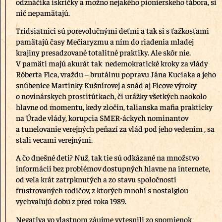
odznáčika iskričky a možno nejakého pionierskeho tábora, si
nič nepamätajú.
Tridsiatnici sú porevolučnými deťmi a tak si s ťažkosťami
pamätajú časy Mečiaryzmu a ním do riadenia mladej
krajiny presadzované totalitné praktiky. Ale skôr nie.
V pamäti majú akurát tak nedemokratické kroky za vlády
Róberta Fica, vraždu – brutálnu popravu Jána Kuciaka a jeho
snúbenice Martinky Kušnírovej a snáď aj Ficove výroky
o novinárskych prostitútkach, či urážky všetkých naokolo
hlavne od momentu, kedy zločin, talianska mafia prakticky
na Úrade vlády, korupcia SMER-áckych nominantov
a tunelovanie verejných peňazí za vlád pod jeho vedením , sa
stali vecami verejnými.
A čo dnešné deti? Nuž, tak tie sú odkázané na množstvo
informácií bez problémov dostupných hlavne na internete,
od veľa krát zatrpknutých a zo stavu spoločnosti
frustrovaných rodičov, z ktorých mnohí s nostalgiou
vychvaľujú dobu z pred roka 1989.
Negatíva vo vlastnom záujme vytesnili zo spomienok