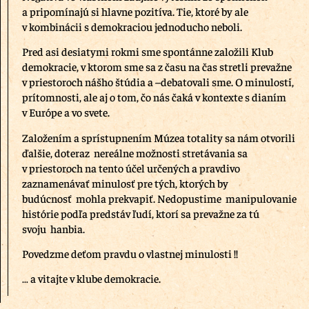
a pripomínajú si hlavne pozitíva. Tie, ktoré by ale
v kombinácii s demokraciou jednoducho neboli.
Pred asi desiatymi rokmi sme spontánne založili Klub
demokracie, v ktorom sme sa z času na čas stretli prevažne
v priestoroch nášho štúdia a –debatovali sme. O minulosti,
prítomnosti, ale aj o tom, čo nás čaká v kontexte s dianím
v Európe a vo svete.
Založením a sprístupnením Múzea totality sa nám otvorili
ďalšie, doteraz nereálne možnosti stretávania sa
v priestoroch na tento účel určených a pravdivo
zaznamenávať minulosť pre tých, ktorých by
budúcnosť mohla prekvapiť. Nedopustime manipulovanie
histórie podľa predstáv ľudí, ktorí sa prevažne za tú
svoju hanbia.
Povedzme deťom pravdu o vlastnej minulosti !!
… a vitajte v klube demokracie.