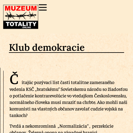
Klub demokracie
Č
ítajúc pozývací list časti totalitne zameraného
vedenia KSČ „bratskému“ Sovietskemu národu so žiadosťou
o potlačenie kontrarevolúcie vo vtedajšom Československu,
normálneho človeka musí mraziť na chrbte. Ako mohli naši
komunisti na vlastných občanov zavolať cudzie vojská na
tankoch?
Tvrdá a nekomromisná „Normalizácia“ , perzekúcie
občanov, Železná opona na západnej hranici