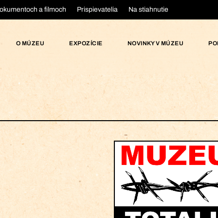
okumentoch a filmoch
Prispievatelia
Na stiahnutie
O MÚZEU
EXPOZÍCIE
NOVINKY V MÚZEU
PO