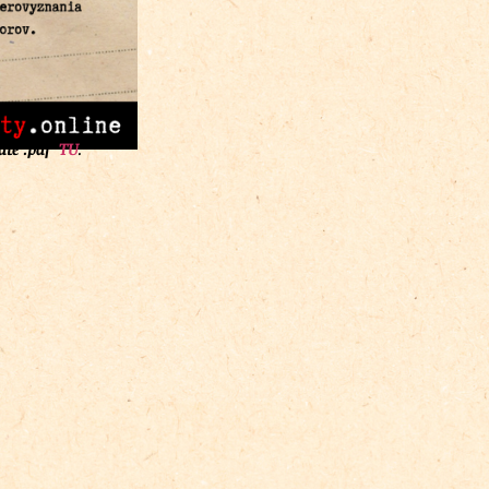
áte .pdf
TU
.