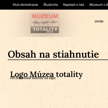
Klub demokracie
Študovňa
Napísali o nás
Múzeum v d
ÚVOD
Obsah na stiahnutie
Logo Múzea totality
Pre stiahnutie kliknite na logo.