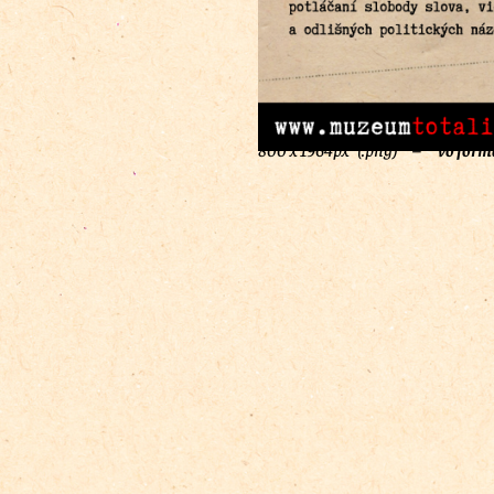
800 x 1964px (.png) –
vo form