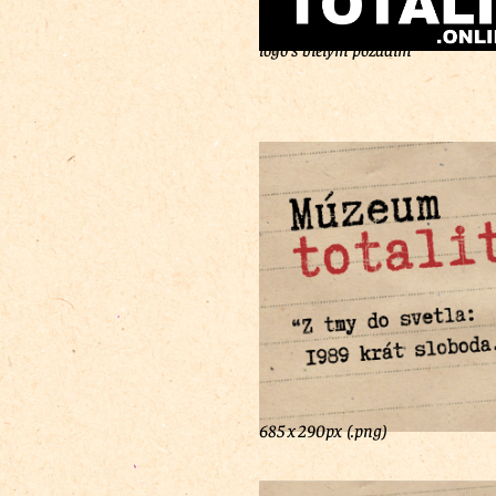
logo s bielym pozadím
685 x 290px (.png)