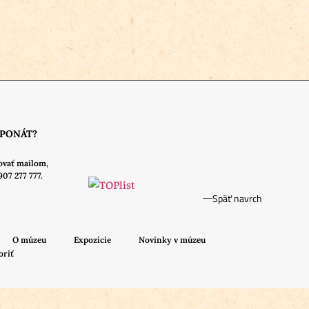
XPONÁT?
ovať mailom,
907 277 777.
Späť navrch
O múzeu
Expozície
Novinky v múzeu
oriť