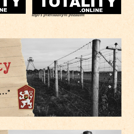
logo s priehľadným pozadím