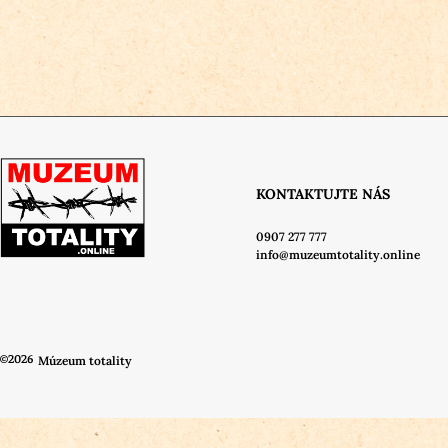
KONTAKTUJTE NÁS
0907 277 777
info@muzeumtotality.online
©2026
Múzeum totality