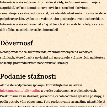
Informácie o vás môžeme zhromažďovať vždy, keď s nami komunikujete.
Napríklad, keď nás kontaktujete v súvislosti s našimi aktivitami,
zaregistrujete sa ako podporovateľ, pošlete alebo dostanete informácie alebo
podpíšete petíciu, výslovne a vedome nám poskytujete svoje osobné údaje.
Informácie o vás môžeme získať aj od tretích strán – ale len vtedy, ak ste im
dali súhlas na zdieľanie vašich informácií.
Dôvernosť
Nezodpovedáme za súkromie údajov zhromaždených na webových
stránkach, ktoré Charita nevlastní ani nespravuje, vrátane tých, na ktoré sa
odkazuje prostredníctvom našej webovej stránky.
Podanie sťažnosti
Ak nie ste s odpoveďou spokojní, kontaktujte nás na adrese
info@muzeumtotality.online
a uveďte podrobnosti o svojich obavách.
Preskúmame vašu sťažnosť, preveríme, či boli dodržané správne postupy, a
podľa potreby vám odpovieme. Toto prešetrovanie sa snažíme ukončiť do 15
pracovných dní od prijatia vašej sťažnosti, v niektorých prípadoch to však