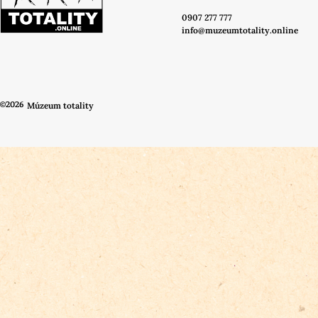
0907 277 777
info@muzeumtotality.online
©2026
Múzeum totality