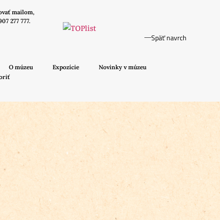
ovať mailom,
907 277 777.
Späť navrch
O múzeu
Expozície
Novinky v múzeu
oriť