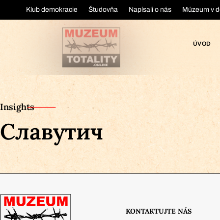
Klub demokracie
Študovňa
Napísali o nás
Múzeum v d
ÚVOD
Insights
Славутич
KONTAKTUJTE NÁS