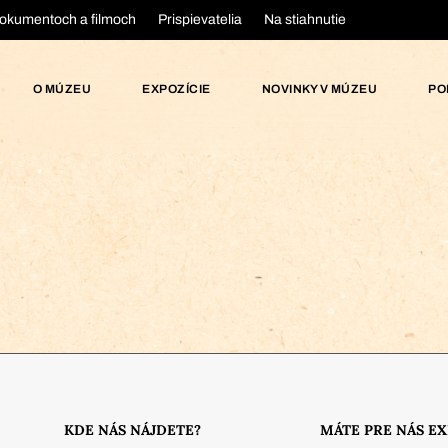
okumentoch a filmoch
Prispievatelia
Na stiahnutie
O MÚZEU
EXPOZÍCIE
NOVINKY V MÚZEU
PO
KDE NÁS NÁJDETE?
MÁTE PRE NÁS E