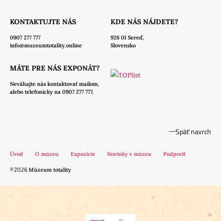
KONTAKTUJTE NÁS
KDE NÁS NÁJDETE?
0907 277 777
926 01 Sereď,
info@muzeumtotality.online
Slovensko
MÁTE PRE NÁS EXPONÁT?
Neváhajte nás
kontaktovať mailom,
alebo telefonicky na 0907 277 777.
Späť navrch
Úvod
O múzeu
Expozície
Novinky v múzeu
Podporiť
©2026
Múzeum totality