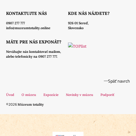
KONTAKTUJTE NÁS
KDE NÁS NÁJDETE?
0907 277 777
926 01 Sereď,
info@muzeumtotality.online
Slovensko
MÁTE PRE NÁS EXPONÁT?
Neváhajte nás
kontaktovať mailom,
alebo telefonicky na 0907 277 777.
Späť navrch
Úvod
O múzeu
Expozície
Novinky v múzeu
Podporiť
©2026
Múzeum totality