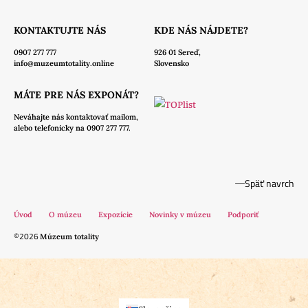
KONTAKTUJTE NÁS
KDE NÁS NÁJDETE?
0907 277 777
926 01 Sereď,
info@muzeumtotality.online
Slovensko
MÁTE PRE NÁS EXPONÁT?
Neváhajte nás
kontaktovať mailom,
alebo telefonicky na 0907 277 777.
Späť navrch
Úvod
O múzeu
Expozície
Novinky v múzeu
Podporiť
©2026
Múzeum totality