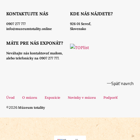
KONTAKTUJTE NÁS
KDE NÁS NÁJDETE?
0907 277 777
926 01 Sereď,
info@muzeumtotality.online
Slovensko
MÁTE PRE NÁS EXPONÁT?
Neváhajte nás
kontaktovať mailom,
alebo telefonicky na 0907 277 777.
Späť navrch
Úvod
O múzeu
Expozície
Novinky v múzeu
Podporiť
©2026
Múzeum totality