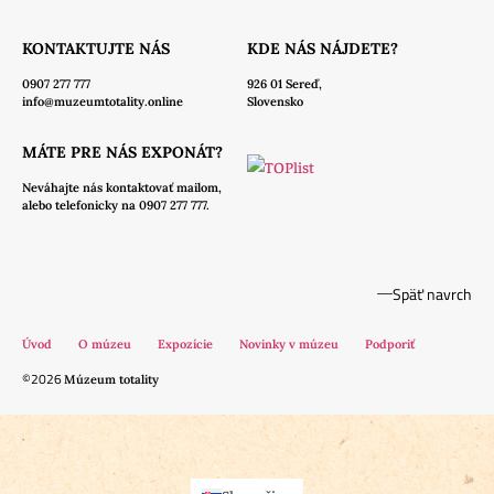
KONTAKTUJTE NÁS
KDE NÁS NÁJDETE?
0907 277 777
926 01 Sereď,
info@muzeumtotality.online
Slovensko
MÁTE PRE NÁS EXPONÁT?
Neváhajte nás
kontaktovať mailom,
alebo telefonicky na 0907 277 777.
Späť navrch
Úvod
O múzeu
Expozície
Novinky v múzeu
Podporiť
©2026
Múzeum totality