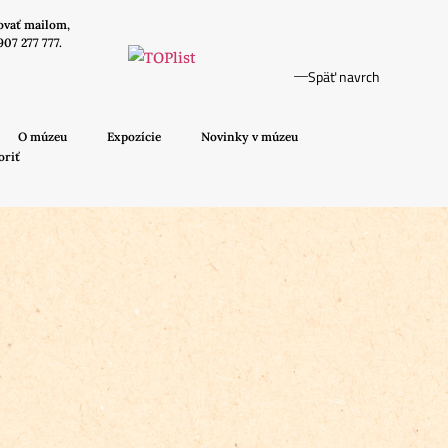
ovať mailom,
907 277 777.
Späť navrch
O múzeu
Expozície
Novinky v múzeu
oriť