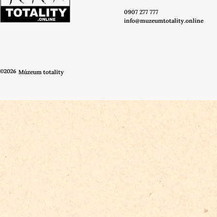
0907 277 777
info@muzeumtotality.online
©2026
Múzeum totality