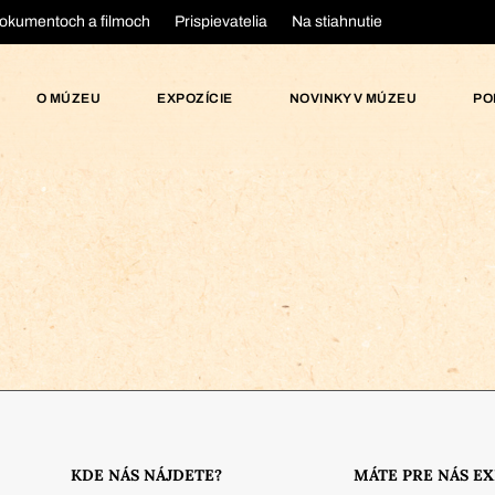
okumentoch a filmoch
Prispievatelia
Na stiahnutie
O MÚZEU
EXPOZÍCIE
NOVINKY V MÚZEU
PO
KDE NÁS NÁJDETE?
MÁTE PRE NÁS E