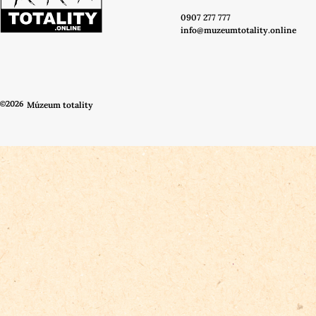
0907 277 777
info@muzeumtotality.online
©2026
Múzeum totality