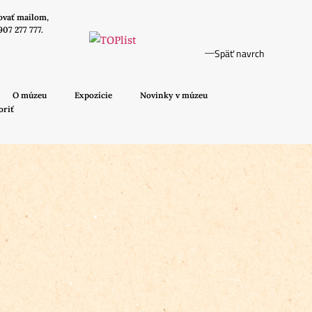
ovať mailom,
907 277 777.
Späť navrch
O múzeu
Expozície
Novinky v múzeu
oriť