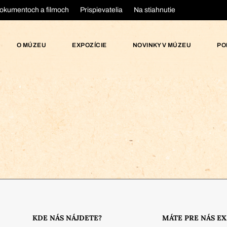
okumentoch a filmoch
Prispievatelia
Na stiahnutie
O MÚZEU
EXPOZÍCIE
NOVINKY V MÚZEU
PO
KDE NÁS NÁJDETE?
MÁTE PRE NÁS E