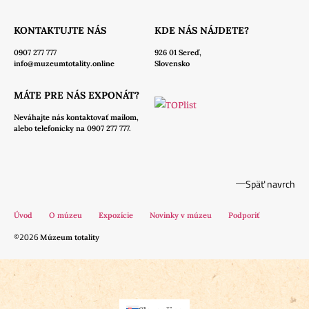
KONTAKTUJTE NÁS
KDE NÁS NÁJDETE?
0907 277 777
926 01 Sereď,
info@muzeumtotality.online
Slovensko
MÁTE PRE NÁS EXPONÁT?
Neváhajte nás
kontaktovať mailom,
alebo telefonicky na 0907 277 777.
Späť navrch
Úvod
O múzeu
Expozície
Novinky v múzeu
Podporiť
©2026
Múzeum totality