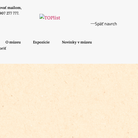
ovať mailom,
907 277 777.
Späť navrch
O múzeu
Expozície
Novinky v múzeu
oriť