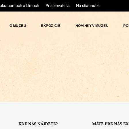
okumentoch a filmoch
Prispievatelia
Na stiahnutie
O MÚZEU
EXPOZÍCIE
NOVINKY V MÚZEU
PO
KDE NÁS NÁJDETE?
MÁTE PRE NÁS E