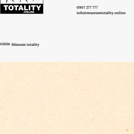
0907 277 777
info@muzeumtotality.online
©2026
Múzeum totality