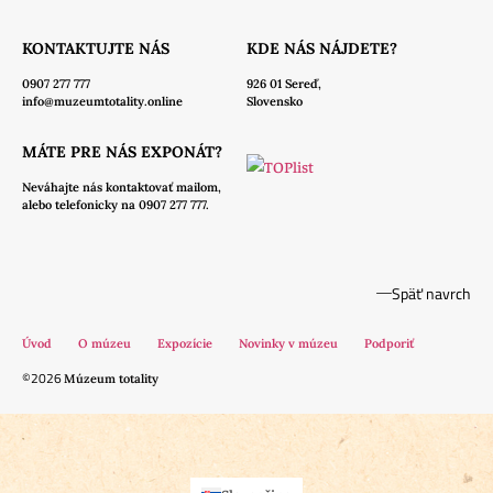
KONTAKTUJTE NÁS
KDE NÁS NÁJDETE?
0907 277 777
926 01 Sereď,
info@muzeumtotality.online
Slovensko
MÁTE PRE NÁS EXPONÁT?
Neváhajte nás
kontaktovať mailom,
alebo telefonicky na 0907 277 777.
Späť navrch
Úvod
O múzeu
Expozície
Novinky v múzeu
Podporiť
©2026
Múzeum totality