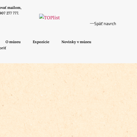
ovať mailom,
907 277 777.
Späť navrch
O múzeu
Expozície
Novinky v múzeu
oriť