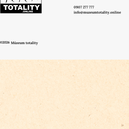
0907 277 777
info@muzeumtotality.online
©2026
Múzeum totality