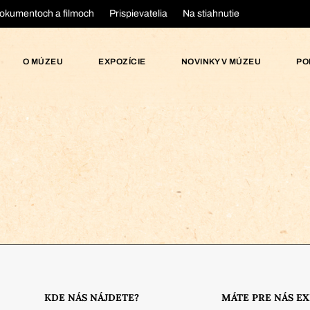
okumentoch a filmoch
Prispievatelia
Na stiahnutie
O MÚZEU
EXPOZÍCIE
NOVINKY V MÚZEU
PO
KDE NÁS NÁJDETE?
MÁTE PRE NÁS E