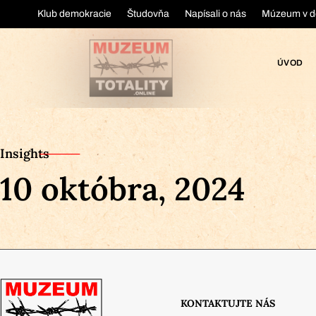
Klub demokracie
Študovňa
Napísali o nás
Múzeum v d
ÚVOD
Insights
10 októbra, 2024
KONTAKTUJTE NÁS