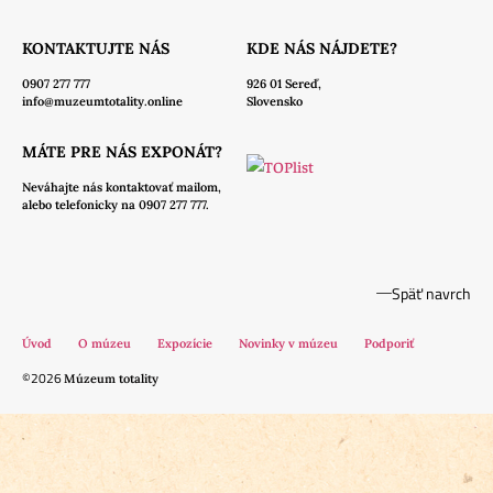
KONTAKTUJTE NÁS
KDE NÁS NÁJDETE?
0907 277 777
926 01 Sereď,
info@muzeumtotality.online
Slovensko
MÁTE PRE NÁS EXPONÁT?
Neváhajte nás
kontaktovať mailom,
alebo telefonicky na 0907 277 777.
Späť navrch
Úvod
O múzeu
Expozície
Novinky v múzeu
Podporiť
©2026
Múzeum totality