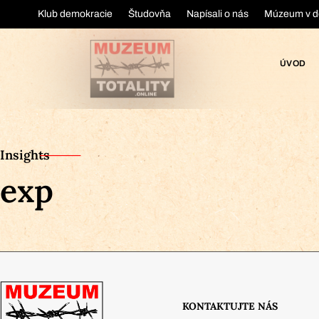
Klub demokracie
Študovňa
Napísali o nás
Múzeum v d
ÚVOD
Insights
exp
KONTAKTUJTE NÁS