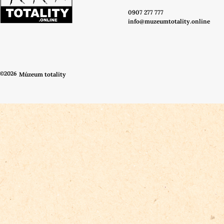
0907 277 777
info@muzeumtotality.online
©2026
Múzeum totality