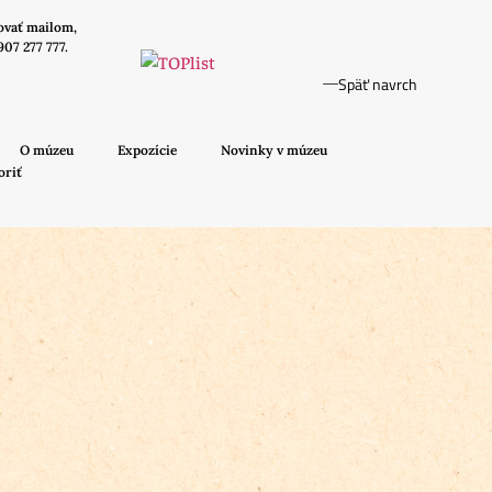
ovať mailom,
907 277 777.
Späť navrch
O múzeu
Expozície
Novinky v múzeu
oriť