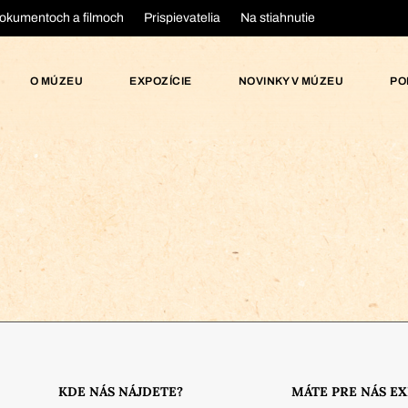
okumentoch a filmoch
Prispievatelia
Na stiahnutie
O MÚZEU
EXPOZÍCIE
NOVINKY V MÚZEU
PO
KDE NÁS NÁJDETE?
MÁTE PRE NÁS E