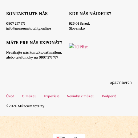
KONTAKTUJTE NÁS
KDE NÁS NÁJDETE?
0907 277 777
926 01 Sereď,
info@muzeumtotality.online
Slovensko
MÁTE PRE NÁS EXPONÁT?
Neváhajte nás
kontaktovať mailom,
alebo telefonicky na 0907 277 777.
Späť navrch
Úvod
O múzeu
Expozície
Novinky v múzeu
Podporiť
©2026
Múzeum totality