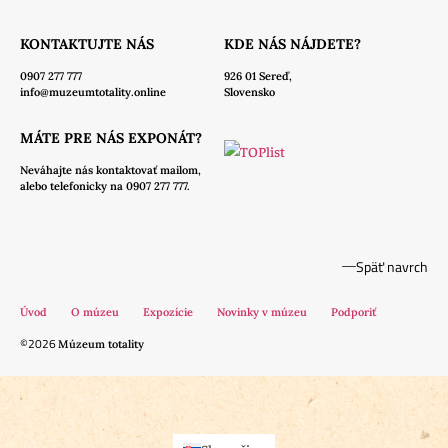
KONTAKTUJTE NÁS
KDE NÁS NÁJDETE?
0907 277 777
926 01 Sereď,
info@muzeumtotality.online
Slovensko
MÁTE PRE NÁS EXPONÁT?
Neváhajte nás
kontaktovať mailom,
alebo telefonicky na 0907 277 777.
Späť navrch
Úvod
O múzeu
Expozície
Novinky v múzeu
Podporiť
©2026
Múzeum totality