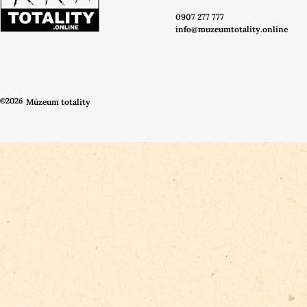
0907 277 777
info@muzeumtotality.online
©2026
Múzeum totality