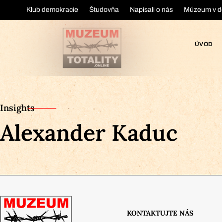
Klub demokracie
Študovňa
Napísali o nás
Múzeum v d
ÚVOD
Insights
Alexander Kaduc
KONTAKTUJTE NÁS