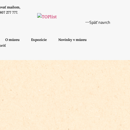
ovať mailom,
907 277 777.
Späť navrch
O múzeu
Expozície
Novinky v múzeu
oriť