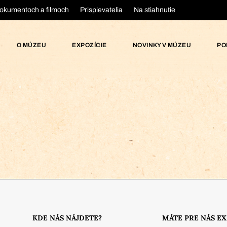
okumentoch a filmoch
Prispievatelia
Na stiahnutie
O MÚZEU
EXPOZÍCIE
NOVINKY V MÚZEU
PO
KDE NÁS NÁJDETE?
MÁTE PRE NÁS E