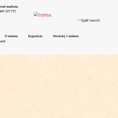
ovať mailom,
907 277 777.
Späť navrch
O múzeu
Expozície
Novinky v múzeu
oriť