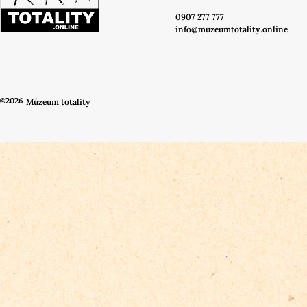
0907 277 777
info@muzeumtotality.online
©2026
Múzeum totality