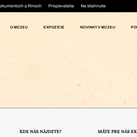
okumentoch a filmoch
Prispievatelia
Na stiahnutie
O MÚZEU
EXPOZÍCIE
NOVINKY V MÚZEU
PO
KDE NÁS NÁJDETE?
MÁTE PRE NÁS E