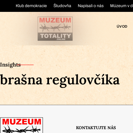
Klub demokracie
Študovňa
Napísali o nás
Múzeum v d
ÚVOD
Insights
brašna regulovčíka
KONTAKTUJTE NÁS