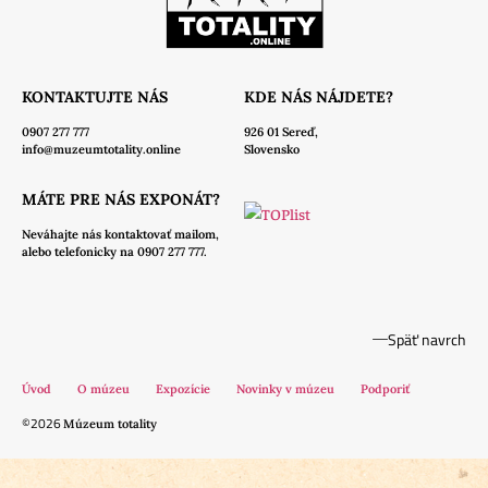
KONTAKTUJTE NÁS
KDE NÁS NÁJDETE?
0907 277 777
926 01 Sereď,
info@muzeumtotality.online
Slovensko
MÁTE PRE NÁS EXPONÁT?
Neváhajte nás
kontaktovať mailom,
alebo telefonicky na 0907 277 777.
Späť navrch
Úvod
O múzeu
Expozície
Novinky v múzeu
Podporiť
©2026
Múzeum totality