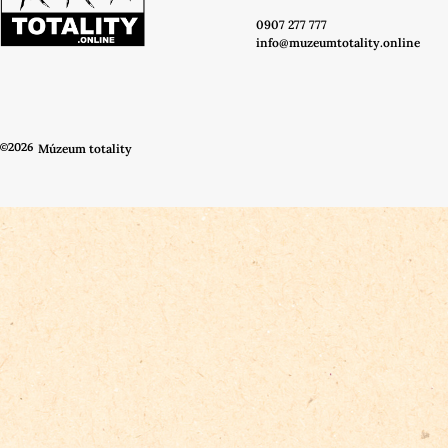
0907 277 777
info@muzeumtotality.online
©2026
Múzeum totality