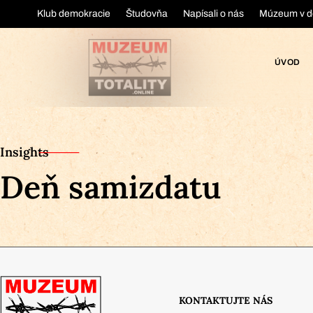
Klub demokracie
Študovňa
Napísali o nás
Múzeum v d
ÚVOD
Insights
Deň samizdatu
KONTAKTUJTE NÁS