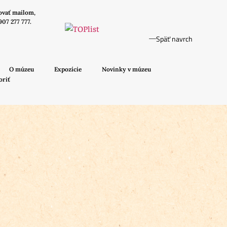
ovať mailom,
907 277 777.
Späť navrch
O múzeu
Expozície
Novinky v múzeu
oriť