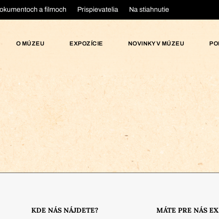
okumentoch a filmoch
Prispievatelia
Na stiahnutie
O MÚZEU
EXPOZÍCIE
NOVINKY V MÚZEU
PO
KDE NÁS NÁJDETE?
MÁTE PRE NÁS E