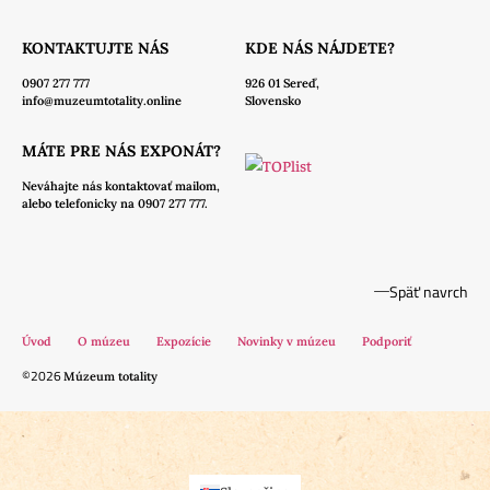
KONTAKTUJTE NÁS
KDE NÁS NÁJDETE?
0907 277 777
926 01 Sereď,
info@muzeumtotality.online
Slovensko
MÁTE PRE NÁS EXPONÁT?
Neváhajte nás
kontaktovať mailom,
alebo telefonicky na 0907 277 777.
Späť navrch
Úvod
O múzeu
Expozície
Novinky v múzeu
Podporiť
©2026
Múzeum totality