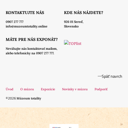
KONTAKTUJTE NÁS
KDE NÁS NÁJDETE?
0907 277 777
926 01 Sereď,
info@muzeumtotality.online
Slovensko
MÁTE PRE NÁS EXPONÁT?
Neváhajte nás
kontaktovať mailom,
alebo telefonicky na 0907 277 777.
Späť navrch
Úvod
O múzeu
Expozície
Novinky v múzeu
Podporiť
©2026
Múzeum totality