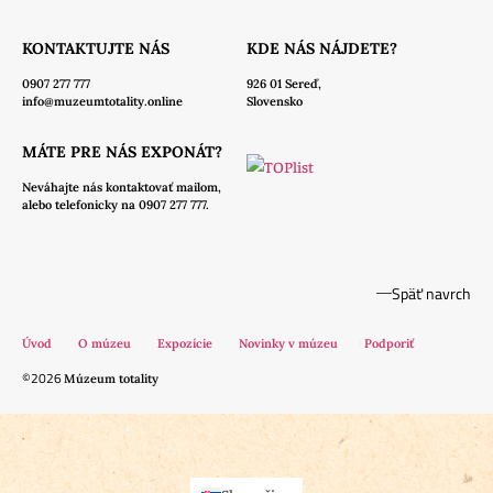
KONTAKTUJTE NÁS
KDE NÁS NÁJDETE?
0907 277 777
926 01 Sereď,
info@muzeumtotality.online
Slovensko
MÁTE PRE NÁS EXPONÁT?
Neváhajte nás
kontaktovať mailom,
alebo telefonicky na 0907 277 777.
Späť navrch
Úvod
O múzeu
Expozície
Novinky v múzeu
Podporiť
©2026
Múzeum totality