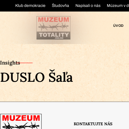
Klub demokracie
Študovňa
Napísali o nás
Múzeum v d
ÚVOD
Insights
DUSLO Šaľa
KONTAKTUJTE NÁS