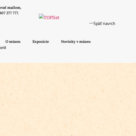
ovať mailom,
907 277 777.
Späť navrch
O múzeu
Expozície
Novinky v múzeu
oriť