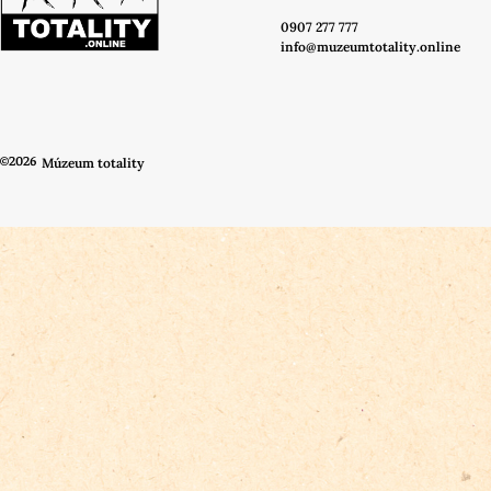
0907 277 777
info@muzeumtotality.online
©2026
Múzeum totality