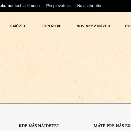
okumentoch a filmoch
Prispievatelia
Na stiahnutie
O MÚZEU
EXPOZÍCIE
NOVINKY V MÚZEU
PO
KDE NÁS NÁJDETE?
MÁTE PRE NÁS E