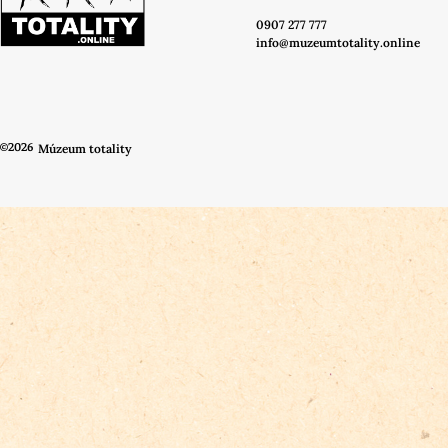
0907 277 777
info@muzeumtotality.online
©2026
Múzeum totality