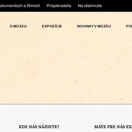
okumentoch a filmoch
Prispievatelia
Na stiahnutie
O MÚZEU
EXPOZÍCIE
NOVINKY V MÚZEU
PO
KDE NÁS NÁJDETE?
MÁTE PRE NÁS E