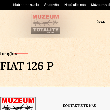
Klub demokracie
Študovňa
Napísali o nás
Múzeum v d
ÚVOD
Insights
FIAT 126 P
KONTAKTUJTE NÁS