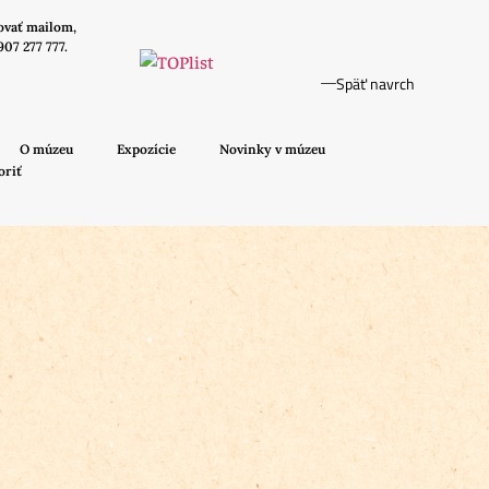
ovať mailom,
907 277 777.
Späť navrch
O múzeu
Expozície
Novinky v múzeu
oriť