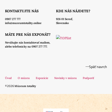
KONTAKTUJTE NÁS
KDE NÁS NÁJDETE?
0907 277 777
926 01 Sereď,
info@muzeumtotality.online
Slovensko
MÁTE PRE NÁS EXPONÁT?
Neváhajte nás
kontaktovať mailom,
alebo telefonicky na 0907 277 777.
Späť navrch
Úvod
O múzeu
Expozície
Novinky v múzeu
Podporiť
©2026
Múzeum totality