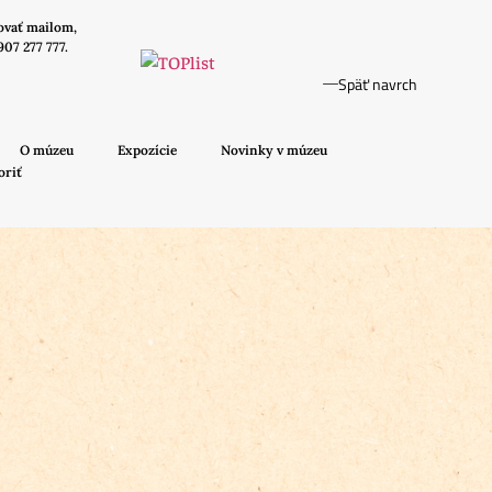
ovať mailom,
907 277 777.
Späť navrch
O múzeu
Expozície
Novinky v múzeu
oriť