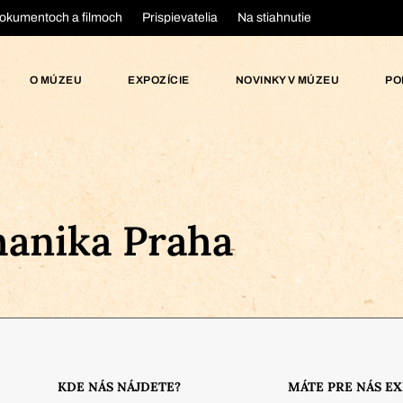
okumentoch a filmoch
Prispievatelia
Na stiahnutie
O MÚZEU
EXPOZÍCIE
NOVINKY V MÚZEU
PO
hanika Praha
KDE NÁS NÁJDETE?
MÁTE PRE NÁS E