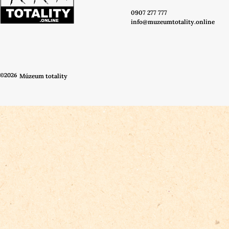
0907 277 777
info@muzeumtotality.online
©2026
Múzeum totality