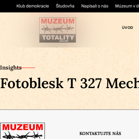
Klub demokracie
Študovňa
Napísali o nás
Múzeum v d
ÚVOD
Insights
Fotoblesk T 327 Mec
KONTAKTUJTE NÁS