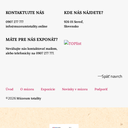
KONTAKTUJTE NÁS
KDE NÁS NÁJDETE?
0907 277 777
926 01 Sereď,
info@muzeumtotality.online
Slovensko
MÁTE PRE NÁS EXPONÁT?
Neváhajte nás
kontaktovať mailom,
alebo telefonicky na 0907 277 777.
Späť navrch
Úvod
O múzeu
Expozície
Novinky v múzeu
Podporiť
©2026
Múzeum totality