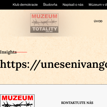
Klub demokracie
Študovňa
Napísali o nás
Múzeum v d
ÚVOD
Insights
https://unesenivango
KONTAKTUJTE NÁS