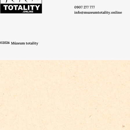
0907 277 777
info@muzeumtotality.online
©2026
Múzeum totality