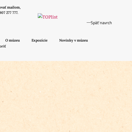
ovať mailom,
907 277 777.
Späť navrch
O múzeu
Expozície
Novinky v múzeu
oriť