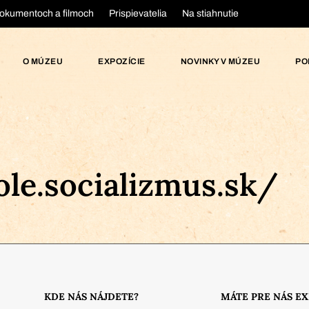
okumentoch a filmoch
Prispievatelia
Na stiahnutie
O MÚZEU
EXPOZÍCIE
NOVINKY V MÚZEU
PO
le.socializmus.sk/
KDE NÁS NÁJDETE?
MÁTE PRE NÁS E