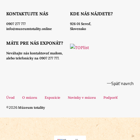
KONTAKTUJTE NÁS
KDE NÁS NÁJDETE?
0907 277 777
926 01 Sereď,
info@muzeumtotality.online
Slovensko
MÁTE PRE NÁS EXPONÁT?
Neváhajte nás
kontaktovať mailom,
alebo telefonicky na 0907 277 777.
Späť navrch
Úvod
O múzeu
Expozície
Novinky v múzeu
Podporiť
©2026
Múzeum totality