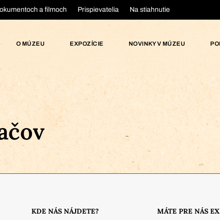
okumentoch a filmoch
Prispievatelia
Na stiahnutie
O MÚZEU
EXPOZÍCIE
NOVINKY V MÚZEU
PO
ačov
KDE NÁS NÁJDETE?
MÁTE PRE NÁS E