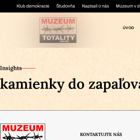
Klub demokracie
Študovňa
Napísali o nás
Múzeum v d
ÚVOD
Insights
kamienky do zapaľov
KONTAKTUJTE NÁS