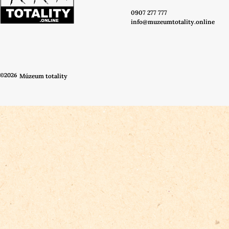
0907 277 777
info@muzeumtotality.online
©2026
Múzeum totality