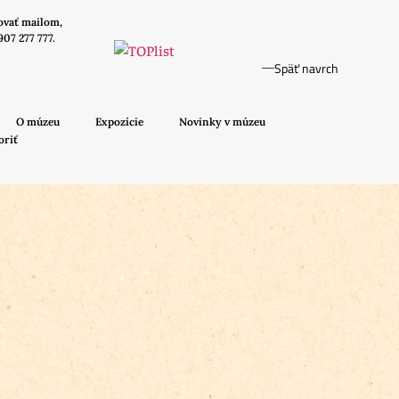
ovať mailom,
907 277 777.
Späť navrch
O múzeu
Expozície
Novinky v múzeu
oriť