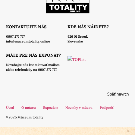
KONTAKTUJTE NÁS
KDE NÁS NÁJDETE?
0907 277 777
926 01 Sereď,
info@muzeumtotality.online
Slovensko
MÁTE PRE NÁS EXPONÁT?
Neváhajte nás
kontaktovať mailom,
alebo telefonicky na 0907 277 777.
Späť navrch
Úvod
O múzeu
Expozície
Novinky v múzeu
Podporiť
©2026
Múzeum totality