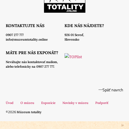
KONTAKTUJTE NÁS
KDE NÁS NÁJDETE?
0907 277 777
926 01 Sereď,
info@muzeumtotality.online
Slovensko
MÁTE PRE NÁS EXPONÁT?
Neváhajte nás
kontaktovať mailom,
alebo telefonicky na 0907 277 777.
Späť navrch
Úvod
O múzeu
Expozície
Novinky v múzeu
Podporiť
©2026
Múzeum totality