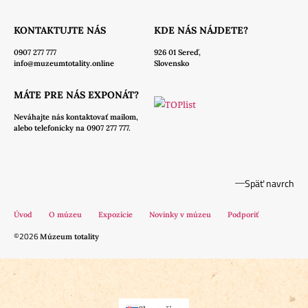
KONTAKTUJTE NÁS
KDE NÁS NÁJDETE?
0907 277 777
926 01 Sereď,
info@muzeumtotality.online
Slovensko
MÁTE PRE NÁS EXPONÁT?
Neváhajte nás
kontaktovať mailom,
alebo telefonicky na 0907 277 777.
Späť navrch
Úvod
O múzeu
Expozície
Novinky v múzeu
Podporiť
©2026
Múzeum totality