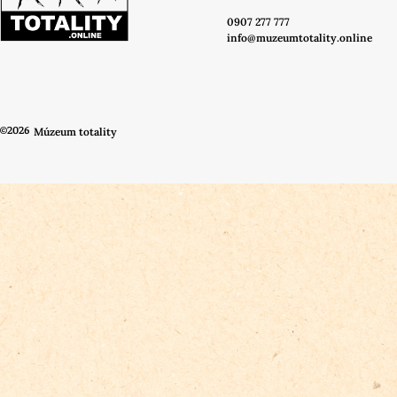
0907 277 777
info@muzeumtotality.online
©2026
Múzeum totality