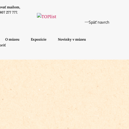
ovať mailom,
907 277 777.
Späť navrch
O múzeu
Expozície
Novinky v múzeu
oriť