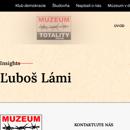
Klub demokracie
Študovňa
Napísali o nás
Múzeum v d
ÚVOD
Insights
Ľuboš Lámi
KONTAKTUJTE NÁS