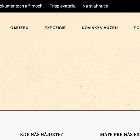
okumentoch a filmoch
Prispievatelia
Na stiahnutie
O MÚZEU
EXPOZÍCIE
NOVINKY V MÚZEU
PO
KDE NÁS NÁJDETE?
MÁTE PRE NÁS E