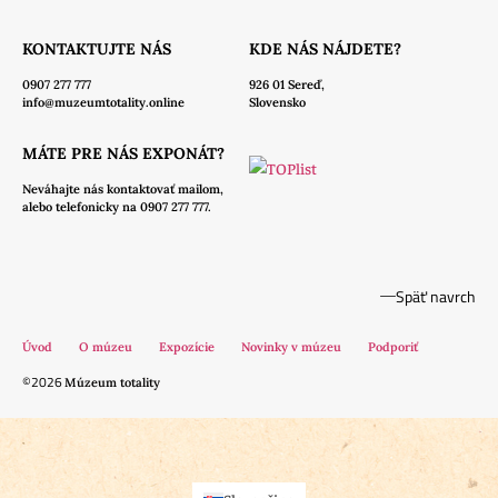
KONTAKTUJTE NÁS
KDE NÁS NÁJDETE?
0907 277 777
926 01 Sereď,
info@muzeumtotality.online
Slovensko
MÁTE PRE NÁS EXPONÁT?
Neváhajte nás
kontaktovať mailom,
alebo telefonicky na 0907 277 777.
Späť navrch
Úvod
O múzeu
Expozície
Novinky v múzeu
Podporiť
©2026
Múzeum totality