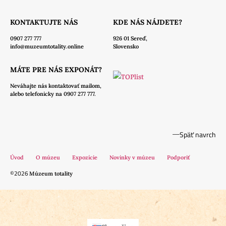
KONTAKTUJTE NÁS
KDE NÁS NÁJDETE?
0907 277 777
926 01 Sereď,
info@muzeumtotality.online
Slovensko
MÁTE PRE NÁS EXPONÁT?
Neváhajte nás
kontaktovať mailom,
alebo telefonicky na 0907 277 777.
Späť navrch
Úvod
O múzeu
Expozície
Novinky v múzeu
Podporiť
©2026
Múzeum totality