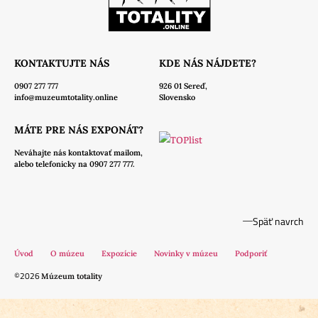
KONTAKTUJTE NÁS
KDE NÁS NÁJDETE?
0907 277 777
926 01 Sereď,
info@muzeumtotality.online
Slovensko
MÁTE PRE NÁS EXPONÁT?
Neváhajte nás
kontaktovať mailom,
alebo telefonicky na 0907 277 777.
Späť navrch
Úvod
O múzeu
Expozície
Novinky v múzeu
Podporiť
©2026
Múzeum totality