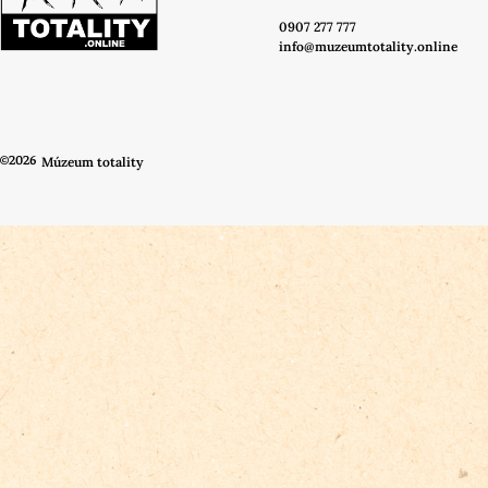
0907 277 777
info@muzeumtotality.online
©2026
Múzeum totality