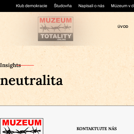
Klub demokracie
Študovňa
Napísali o nás
Múzeum v d
ÚVOD
Insights
neutralita
KONTAKTUJTE NÁS