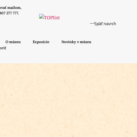
ovať mailom,
907 277 777.
Späť navrch
O múzeu
Expozície
Novinky v múzeu
oriť