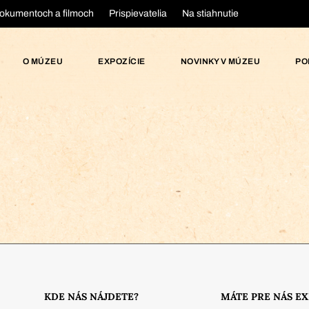
okumentoch a filmoch
Prispievatelia
Na stiahnutie
O MÚZEU
EXPOZÍCIE
NOVINKY V MÚZEU
PO
KDE NÁS NÁJDETE?
MÁTE PRE NÁS E