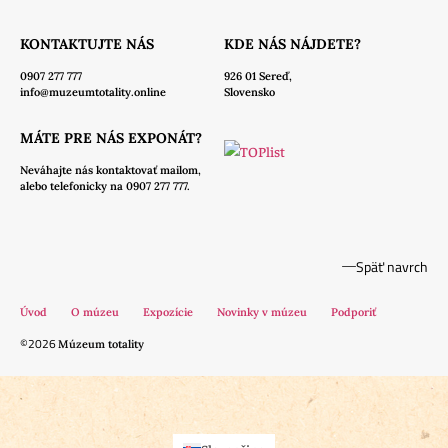
KONTAKTUJTE NÁS
KDE NÁS NÁJDETE?
0907 277 777
926 01 Sereď,
info@muzeumtotality.online
Slovensko
MÁTE PRE NÁS EXPONÁT?
Neváhajte nás
kontaktovať mailom,
alebo telefonicky na 0907 277 777.
Späť navrch
Úvod
O múzeu
Expozície
Novinky v múzeu
Podporiť
©2026
Múzeum totality