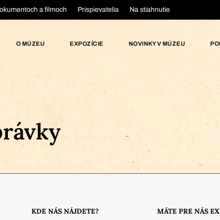
okumentoch a filmoch
Prispievatelia
Na stiahnutie
O MÚZEU
EXPOZÍCIE
NOVINKY V MÚZEU
PO
právky
KDE NÁS NÁJDETE?
MÁTE PRE NÁS E