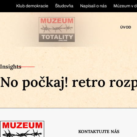
Klub demokracie
Študovňa
Napísali o nás
Múzeum v d
ÚVOD
Insights
No počkaj! retro roz
KONTAKTUJTE NÁS