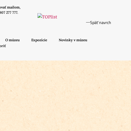
ovať mailom,
907 277 777.
Späť navrch
O múzeu
Expozície
Novinky v múzeu
oriť