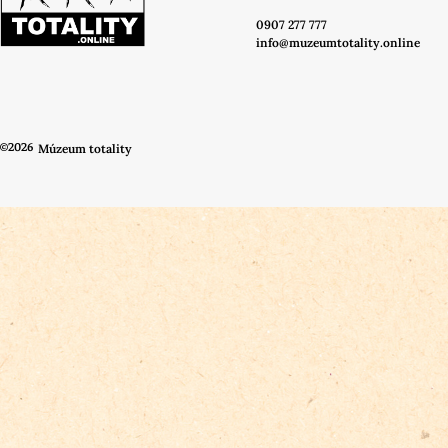
0907 277 777
info@muzeumtotality.online
©2026
Múzeum totality