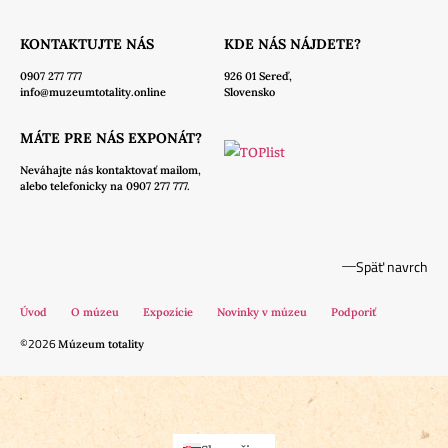
KONTAKTUJTE NÁS
KDE NÁS NÁJDETE?
0907 277 777
926 01 Sereď,
info@muzeumtotality.online
Slovensko
MÁTE PRE NÁS EXPONÁT?
Neváhajte nás
kontaktovať mailom,
alebo telefonicky na 0907 277 777.
Späť navrch
Úvod
O múzeu
Expozície
Novinky v múzeu
Podporiť
©2026
Múzeum totality