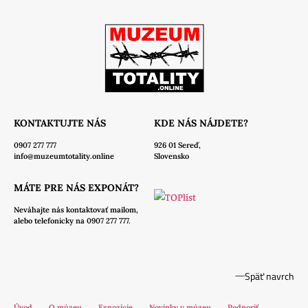
KONTAKTUJTE NÁS
KDE NÁS NÁJDETE?
0907 277 777
926 01 Sereď,
info@muzeumtotality.online
Slovensko
MÁTE PRE NÁS EXPONÁT?
Neváhajte nás
kontaktovať mailom,
alebo telefonicky na 0907 277 777.
Späť navrch
Úvod
O múzeu
Expozície
Novinky v múzeu
Podporiť