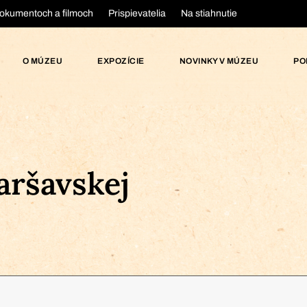
okumentoch a filmoch
Prispievatelia
Na stiahnutie
O MÚZEU
EXPOZÍCIE
NOVINKY V MÚZEU
PO
aršavskej