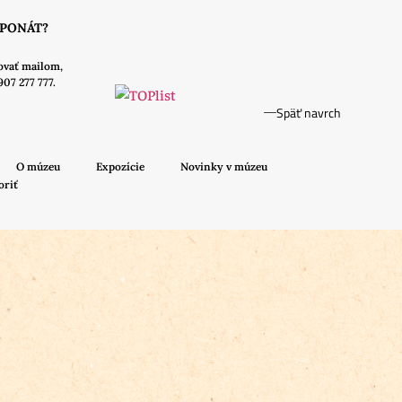
XPONÁT?
ovať mailom,
907 277 777.
Späť navrch
O múzeu
Expozície
Novinky v múzeu
oriť