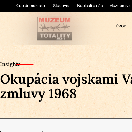
Klub demokracie
Študovňa
Napísali o nás
Múzeum v d
ÚVOD
Insights
Okupácia vojskami V
zmluvy 1968