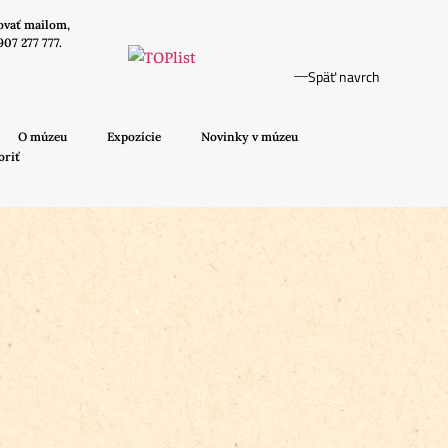
ovať mailom,
907 277 777.
Späť navrch
O múzeu
Expozície
Novinky v múzeu
oriť