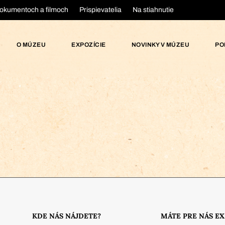
okumentoch a filmoch
Prispievatelia
Na stiahnutie
O MÚZEU
EXPOZÍCIE
NOVINKY V MÚZEU
PO
KDE NÁS NÁJDETE?
MÁTE PRE NÁS E