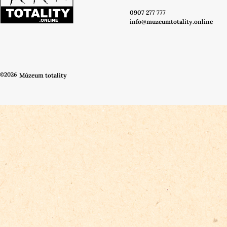
0907 277 777
info@muzeumtotality.online
©2026
Múzeum totality