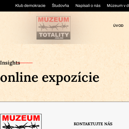
Klub demokracie
Študovňa
Napísali o nás
Múzeum v d
ÚVOD
Insights
online expozície
KONTAKTUJTE NÁS