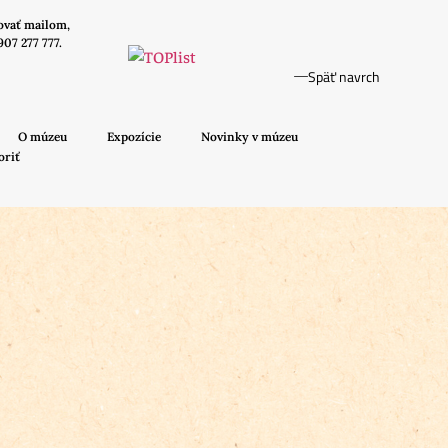
ovať mailom,
907 277 777.
Späť navrch
O múzeu
Expozície
Novinky v múzeu
oriť