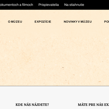
okumentoch a filmoch
Prispievatelia
Na stiahnutie
O MÚZEU
EXPOZÍCIE
NOVINKY V MÚZEU
PO
KDE NÁS NÁJDETE?
MÁTE PRE NÁS E