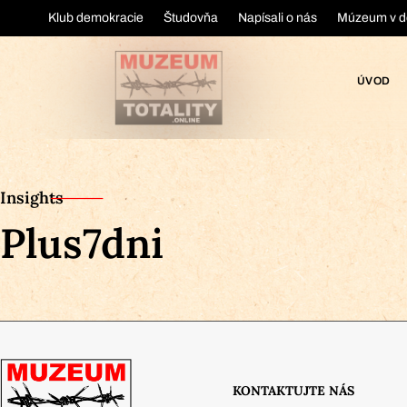
Klub demokracie
Študovňa
Napísali o nás
Múzeum v d
ÚVOD
Insights
Plus7dni
KONTAKTUJTE NÁS