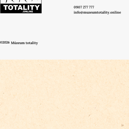
0907 277 777
info@muzeumtotality.online
©2026
Múzeum totality