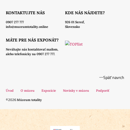
KONTAKTUJTE NÁS
KDE NÁS NÁJDETE?
0907 277 777
926 01 Sereď,
info@muzeumtotality.online
Slovensko
MÁTE PRE NÁS EXPONÁT?
Neváhajte nás
kontaktovať mailom,
alebo telefonicky na 0907 277 777.
Späť navrch
Úvod
O múzeu
Expozície
Novinky v múzeu
Podporiť
©2026
Múzeum totality